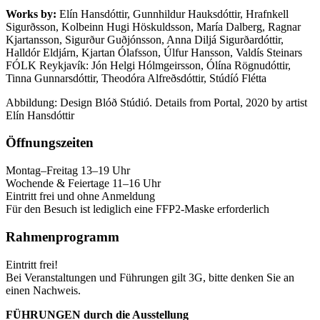
Works by:
Elín Hansdóttir, Gunnhildur Hauksdóttir, Hrafnkell
Sigurðsson, Kolbeinn Hugi Höskuldsson, María Dalberg, Ragnar
Kjartansson, Sigurður Guðjónsson, Anna Diljá Sigurðardóttir,
Halldór Eldjárn, Kjartan Ólafsson, Úlfur Hansson, Valdís Steinars
FÓLK Reykjavík: Jón Helgi Hólmgeirsson, Ólína Rögnudóttir,
Tinna Gunnarsdóttir, Theodóra Alfreðsdóttir, Stúdíó Flétta
Abbildung: Design Blóð Stúdió. Details from Portal, 2020 by artist
Elín Hansdóttir
Öffnungszeiten
Montag–Freitag 13–19 Uhr
Wochende & Feiertage 11–16 Uhr
Eintritt frei und ohne Anmeldung
Für den Besuch ist lediglich eine FFP2-Maske erforderlich
Rahmenprogramm
Eintritt frei!
Bei Veranstaltungen und Führungen gilt 3G, bitte denken Sie an
einen Nachweis.
FÜHRUNGEN durch die Ausstellung