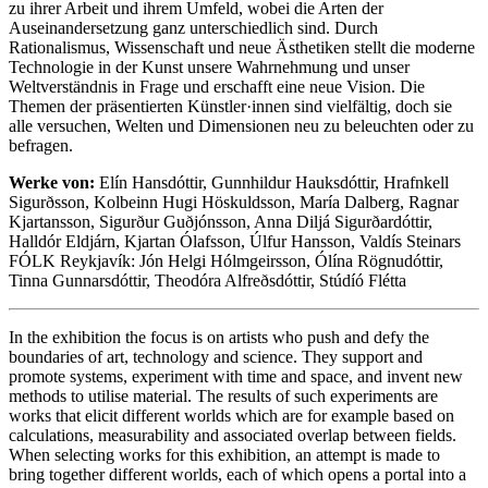
zu ihrer Arbeit und ihrem Umfeld, wobei die Arten der
Auseinandersetzung ganz unterschiedlich sind. Durch
Rationalismus, Wissenschaft und neue Ästhetiken stellt die moderne
Technologie in der Kunst unsere Wahrnehmung und unser
Weltverständnis in Frage und erschafft eine neue Vision. Die
Themen der präsentierten Künstler·innen sind vielfältig, doch sie
alle versuchen, Welten und Dimensionen neu zu beleuchten oder zu
befragen.
Werke von:
Elín Hansdóttir, Gunnhildur Hauksdóttir, Hrafnkell
Sigurðsson, Kolbeinn Hugi Höskuldsson, María Dalberg, Ragnar
Kjartansson, Sigurður Guðjónsson, Anna Diljá Sigurðardóttir,
Halldór Eldjárn, Kjartan Ólafsson, Úlfur Hansson, Valdís Steinars
FÓLK Reykjavík: Jón Helgi Hólmgeirsson, Ólína Rögnudóttir,
Tinna Gunnarsdóttir, Theodóra Alfreðsdóttir, Stúdíó Flétta
In the exhibition the focus is on artists who push and defy the
boundaries of art, technology and science. They support and
promote systems, experiment with time and space, and invent new
methods to utilise material. The results of such experiments are
works that elicit different worlds which are for example based on
calculations, measurability and associated overlap between fields.
When selecting works for this exhibition, an attempt is made to
bring together different worlds, each of which opens a portal into a