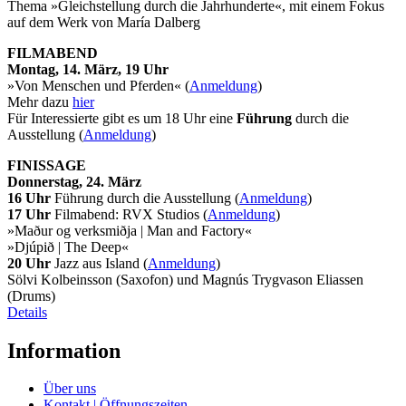
Thema »Gleichstellung durch die Jahrhunderte«, mit einem Fokus
auf dem Werk von María Dalberg
FILMABEND
Montag, 14. März, 19 Uhr
»Von Menschen und Pferden« (
Anmeldung
)
Mehr dazu
hier
Für Interessierte gibt es um 18 Uhr eine
Führung
durch die
Ausstellung (
Anmeldung
)
FINISSAGE
Donnerstag, 24. März
16 Uhr
Führung durch die Ausstellung (
Anmeldung
)
17 Uhr
Filmabend: RVX Studios (
Anmeldung
)
»Maður og verksmiðja | Man and Factory«
»Djúpið | The Deep«
20 Uhr
Jazz aus Island (
Anmeldung
)
Sölvi Kolbeinsson (Saxofon) und Magnús Trygvason Eliassen
(Drums)
Details
Information
Über uns
Kontakt | Öffnungszeiten