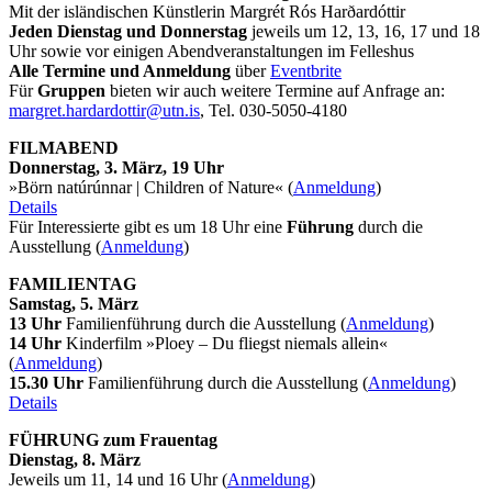
Mit der isländischen Künstlerin Margrét Rós Harðardóttir
Jeden Dienstag und Donnerstag
jeweils um 12, 13, 16, 17 und 18
Uhr sowie vor einigen Abendveranstaltungen im Felleshus
Alle Termine und Anmeldung
über
Eventbrite
Für
Gruppen
bieten wir auch weitere Termine auf Anfrage an:
margret.hardardottir@utn.is
, Tel. 030-5050-4180
FILMABEND
Donnerstag, 3. März, 19 Uhr
»Börn natúrúnnar | Children of Nature« (
Anmeldung
)
Details
Für Interessierte gibt es um 18 Uhr eine
Führung
durch die
Ausstellung (
Anmeldung
)
FAMILIENTAG
Samstag, 5. März
13 Uhr
Familienführung durch die Ausstellung (
Anmeldung
)
14 Uhr
Kinderfilm »Ploey – Du fliegst niemals allein«
(
Anmeldung
)
15.30 Uhr
Familienführung durch die Ausstellung (
Anmeldung
)
Details
FÜHRUNG zum Frauentag
Dienstag, 8. März
Jeweils um 11, 14 und 16 Uhr (
Anmeldung
)