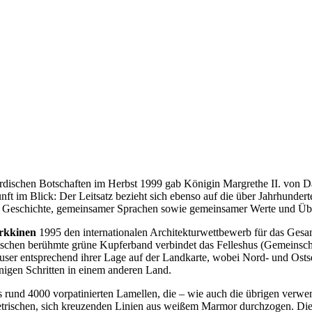
dischen Botschaften im Herbst 1999 gab Königin Margrethe II. von Dä
kunft im Blick: Der Leitsatz bezieht sich ebenso auf die über Jahrhund
 Geschichte, gemeinsamer Sprachen sowie gemeinsamer Werte und Überz
rkkinen
1995 den internationalen Architekturwettbewerb für das Gesam
nzwischen berühmte grüne Kupferband verbindet das Felleshus (Gemeinsc
äuser entsprechend ihrer Lage auf der Landkarte, wobei Nord- und Ost
nigen Schritten in einem anderen Land.
s rund 4000 vorpatinierten Lamellen, die – wie auch die übrigen verwe
trischen, sich kreuzenden Linien aus weißem Marmor durchzogen. Die 