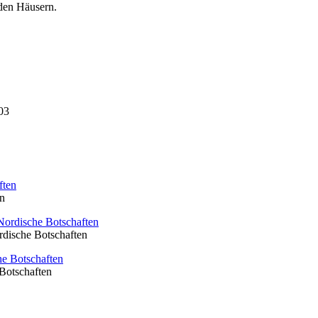
den Häusern.
03
en
rdische Botschaften
Botschaften