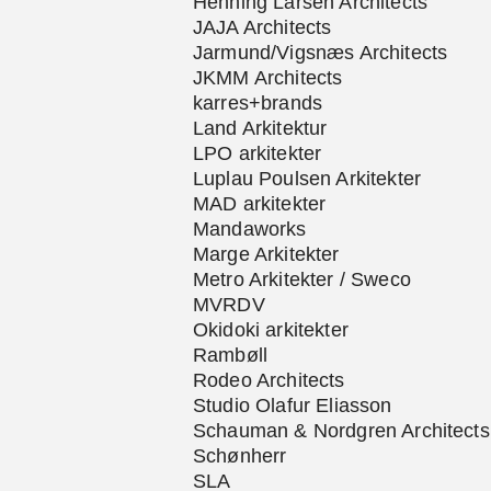
Henning Larsen Architects
JAJA Architects
Jarmund/Vigsnæs Architects
JKMM Architects
karres+brands
Land Arkitektur
LPO arkitekter
Luplau Poulsen Arkitekter
MAD arkitekter
Mandaworks
Marge Arkitekter
Metro Arkitekter / Sweco
MVRDV
Okidoki arkitekter
Rambøll
Rodeo Architects
Studio Olafur Eliasson
Schauman & Nordgren Architects
Schønherr
SLA