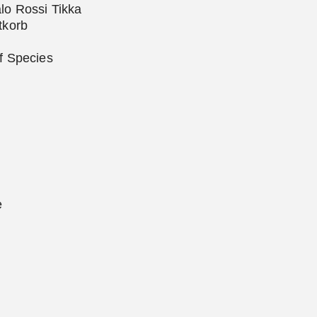
lo Rossi Tikka
tkorb
of Species
e