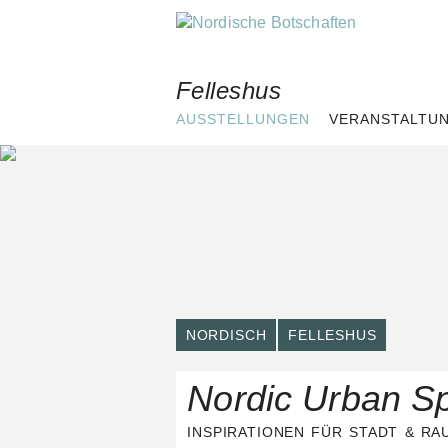
Skip
to
content
Felleshus
AUSSTELLUNGEN
VERANSTALTU
NORDISCH
FELLESHUS
Nordic Urban S
INSPIRATIONEN FÜR STADT & RA