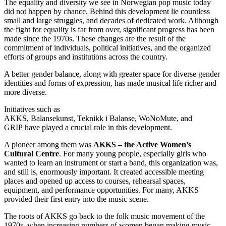
The equality and diversity we see in Norwegian pop music today
did not happen by chance. Behind this development lie countless
small and large struggles, and decades of dedicated work. Although
the fight for equality is far from over, significant progress has been
made since the 1970s. These changes are the result of the
commitment of individuals, political initiatives, and the organized
efforts of groups and institutions across the country.
A better gender balance, along with greater space for diverse gender
identities and forms of expression, has made musical life richer and
more diverse.
Initiatives such as
AKKS, Balansekunst, Teknikk i Balanse, WoNoMute, and
GRIP have played a crucial role in this development.
A pioneer among them was
AKKS – the Active Women’s
Cultural Centre
. For many young people, especially girls who
wanted to learn an instrument or start a band, this organization was,
and still is, enormously important. It created accessible meeting
places and opened up access to courses, rehearsal spaces,
equipment, and performance opportunities. For many, AKKS
provided their first entry into the music scene.
The roots of AKKS go back to the folk music movement of the
1970s, when increasing numbers of women began making music