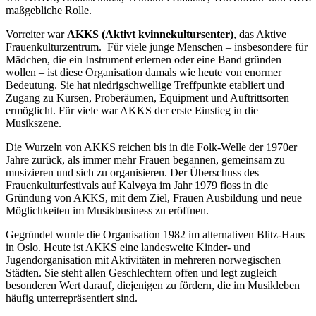
maßgebliche Rolle.
Vorreiter war
AKKS (Aktivt kvinnekultursenter)
, das Aktive
Frauenkulturzentrum. Für viele junge Menschen – insbesondere für
Mädchen, die ein Instrument erlernen oder eine Band gründen
wollen – ist diese Organisation damals wie heute von enormer
Bedeutung. Sie hat niedrigschwellige Treffpunkte etabliert und
Zugang zu Kursen, Proberäumen, Equipment und Auftrittsorten
ermöglicht. Für viele war AKKS der erste Einstieg in die
Musikszene.
Die Wurzeln von AKKS reichen bis in die Folk-Welle der 1970er
Jahre zurück, als immer mehr Frauen begannen, gemeinsam zu
musizieren und sich zu organisieren. Der Überschuss des
Frauenkulturfestivals auf Kalvøya im Jahr 1979 floss in die
Gründung von AKKS, mit dem Ziel, Frauen Ausbildung und neue
Möglichkeiten im Musikbusiness zu eröffnen.
Gegründet wurde die Organisation 1982 im alternativen Blitz-Haus
in Oslo. Heute ist AKKS eine landesweite Kinder- und
Jugendorganisation mit Aktivitäten in mehreren norwegischen
Städten. Sie steht allen Geschlechtern offen und legt zugleich
besonderen Wert darauf, diejenigen zu fördern, die im Musikleben
häufig unterrepräsentiert sind.