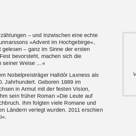
zählungen – und inzwischen eine echte
Gunnarssons »Advent im Hochgebirge«,
ent gelesen – ganz im Sinne der ersten
Fest bevorsteht, machen sich die
h seiner Weise …«
V
m Nobelpreisträger Halldór Laxness als
0. Jahrhundert. Geboren 1889 im
chsen in Armut mit der festen Vision,
e ihm sein früher Roman »Die Leute auf
rchbruch. Ihm folgten viele Romane und
hen Ländern verlegt wurden. 2011 erschien
i«.