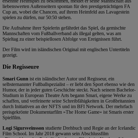
ersehnte Heimspiel zu bekommen, meldet er seine Mannschaft aus
liebenswerten Außenseitern spontan für den prestigeträchtigen FA
Cup an, wobei die Chancen, auf ihrem Heimfeld aus Lavagestein
spielen zu dürfen, nur 50:50 stehen.
Die Aufnahme ihrer Spielerin gefährdet das Spiel, da gemischte
Mannschaften vom Fußballverband als illegal gelten, was am
Spieltag zu einer beispiellosen Abfolge von Ereignissen führt.
Der Film wird im isländischen Original mit englischen Untertiteln
gezeigt.
Die Regisseure
Smari Gunn
ist ein isländischer Autor und Regisseur, ein
selbsternannter Fußballspezialist – er liebt den Sport ebenso wie den
Humor, der in jeder guten Geschichte steckt. Nach seinem Bachelor-
Studium in European Theatre Arts begann Smari, eigene Werke zu
schaffen, und verfeinerte seine Schreibfähigkeiten in Großbritannien
durch Initiativen an der NFTS und im BFI Network. Der mehrfach
preisgekrönte Dokumentarfilm »The Home Game« ist Smaris erster
Spielfilm.
Logi Sigursveinsson
studierte Drehbuch und Regie an der Icelandic
Film School. Im Jahr 2018 gewann sein Abschlussfilm