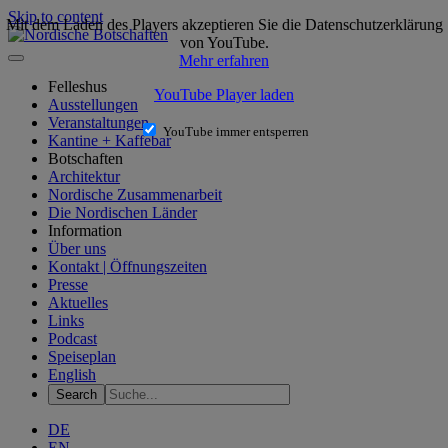
Skip to content
Mit dem Laden des Players akzeptieren Sie die Datenschutzerklärung
von YouTube.
Mehr erfahren
Felleshus
YouTube Player laden
Ausstellungen
Veranstaltungen
YouTube immer entsperren
Kantine + Kaffebar
Botschaften
Architektur
Nordische Zusammenarbeit
Die Nordischen Länder
Information
Über uns
Kontakt | Öffnungszeiten
Presse
Aktuelles
Links
Podcast
Speiseplan
English
DE
EN