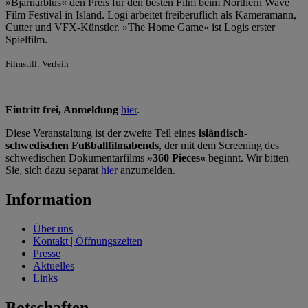
»Bjarnarblus« den Preis für den besten Film beim Northern Wave
Film Festival in Island. Logi arbeitet freiberuflich als Kameramann,
Cutter und VFX-Künstler. »The Home Game« ist Logis erster
Spielfilm.
Filmstill: Verleih
Eintritt frei, Anmeldung
hier
.
Diese Veranstaltung ist der zweite Teil eines
isländisch-
schwedischen Fußballfilmabends
, der mit dem Screening des
schwedischen Dokumentarfilms
»360 Pieces«
beginnt. Wir bitten
Sie, sich dazu separat
hier
anzumelden.
Information
Über uns
Kontakt | Öffnungszeiten
Presse
Aktuelles
Links
Botschaften