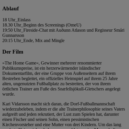
Ablauf
18 Uhr_Einlass
18.30 Uhr_Beginn des Screenings (OmeU)
19:50 Uhr_Fireside-Chat mit Auðunn Atlason und Regisseur Smári
Gunnarsson
20:15 Uhr_Ende, Mix and Mingle
Der Film
»The Home Game«, Gewinner mehrerer renommierter
Publikumspreise, ist ein herzerwärmender isländischer
Dokumentarfilm, der eine Gruppe von Außenseitern auf ihrem
Bestreben begleitet, ein offizielles Heimspiel auf ihrem 25 Jahre
alten, ungenutzten Fußballplatz zu bestreiten, der von ihrem
örtlichen Trainer am Fuße des Snæfellsjökull-Gletschers angelegt
wurde.
Kari Vidarsson macht sich daran, die Dorf-Fußballmannschaft
wiederzubeleben, indem er die alte Trainerphilosophie seines Vaters
aufgreift und jeden rekrutiert, der Lust zum Spielen hat, darunter
einen Fischer und seinen Sohn, einen pessimistischen
Kirchenvorsteher und eine Mutter von drei Kindern. Um das lang