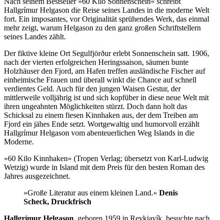
Nach seinem Bestseller »60 Kilo Sonnenschein« schreibt
Hallgrímur Helgason die Reise seines Landes in die moderne Welt
fort. Ein imposantes, vor Originalität sprühendes Werk, das einmal
mehr zeigt, warum Helgason zu den ganz großen Schriftstellern
seines Landes zählt.
Der fiktive kleine Ort Segulfjörður erlebt Sonnenschein satt. 1906,
nach der vierten erfolgreichen Heringssaison, säumen bunte
Holzhäuser den Fjord, am Hafen treffen aus­ländische Fischer auf
einheimische Frauen und überall winkt die Chance auf schnell
verdientes Geld. Auch für den jungen Waisen Gestur, der
mittlerweile volljährig ist und sich kopfüber in diese neue Welt mit
ihren ungeahnten Möglichkeiten stürzt. Doch dann holt das
Schicksal zu einem fiesen Kinnhaken aus, der dem Treiben am
Fjord ein jähes Ende setzt. Wortgewaltig und humorvoll ­erzählt
Hallgrímur Helgason vom abenteuer­lichen Weg Islands in die
Moderne.
»60 Kilo Kinnhaken« (Tropen Verlag; übersetzt von Karl-Ludwig
Wetzig) wurde in Island mit dem Preis für den besten Roman des
Jahres ausgezeichnet.
»Große Literatur aus einem kleinen Land.«
Denis
Scheck, Druckfrisch
Hallgrímur Helgason
, geboren 1959 in Reykjavík, besuchte nach