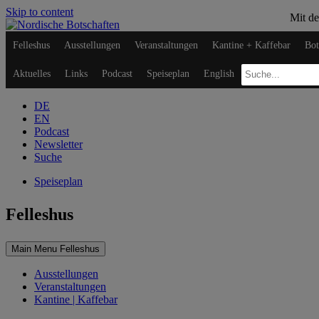
Skip to content
Mit de
Felleshus
Ausstellungen
Veranstaltungen
Kantine + Kaffebar
Bot
Aktuelles
Links
Podcast
Speiseplan
English
DE
EN
Podcast
Newsletter
Suche
Speiseplan
Felleshus
Main Menu Felleshus
Ausstellungen
Veranstaltungen
Kantine | Kaffebar