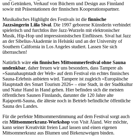
und Getränken, Verkauf von Büchern und Design aus Finnland
sowie mit Präsentationen der finnischen Kooperationspartner.
Musikalisches Highlight des Festivals ist die
finnische
Jazzsängerin
Liila Sival
. Die 1997 geborene Künstlerin verbindet
spielerisch und furchtlos ihre Jazz-Wurzeln mit elektronischer
Musik, Hip-Hop und impressionistischen Einflüssen. Sival hat Jazz
an der Sibelius-Akademie in Helsinki und an der University of
Southern California in Los Angeles studiert. Lassen Sie sich
überraschen!
Natürlich wäre
ein finnisches Mittsommerfestival ohne Sauna
undenkbar
, daher freuen wir uns besonders, dass Tampere als
»Saunahauptstadt der Welt« auf dem Festival ein echtes finnisches
Sauna-Erlebnis anbieten wird. Tampere ist zugleich »Europäische
Hauptstadt des Smart Tourism 2026« – eine Stadt, in der Stadtkultur
und Natur Hand in Hand gehen. Hier befinden sich die meisten
öffentlichen Saunen Finnlands, darunter die 120 Jahre alte
Rajaportti-Sauna, die älteste noch in Betrieb befindliche öffentliche
Sauna des Landes.
Für die perfekte Mittsommerstimmung auf dem Festival sorgt auch
ein
Mittsommerkranz-Workshop
von Visit Åland. Wer möchte,
kann seiner Kreativität freien Lauf lassen und einen eigenen
Mittsommerkranz aus Blumen und Birkenzweigen binden.