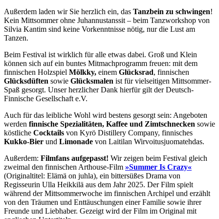
Außerdem laden wir Sie herzlich ein, das
Tanzbein zu schwingen
!
Kein Mittsommer ohne Juhannustanssit – beim Tanzworkshop von
Silvia Kantim sind keine Vorkenntnisse nötig, nur die Lust am
Tanzen.
Beim Festival ist wirklich für alle etwas dabei. Groß und Klein
können sich auf ein buntes Mitmachprogramm freuen: mit dem
finnischen Holzspiel
Mölkky,
einem
Glücksrad
, finnischen
Glücksdüften
sowie
Glücksmalen
ist für vielseitigen Mittsommer-
Spaß gesorgt. Unser herzlicher Dank hierfür gilt der Deutsch-
Finnische Gesellschaft e.V.
Auch für das leibliche Wohl wird bestens gesorgt sein: Angeboten
werden
finnische Spezialitäten, Kaffee und Zimtschnecken
sowie
köstliche
Cocktails
von Kyrö Distillery Company, finnisches
Kukko-Bier
und
Limonade
von Laitilan Wirvoitusjuomatehdas.
Außerdem:
Filmfans aufgepasst!
Wir zeigen beim Festival gleich
zweimal den finnischen Arthouse-Film
»Summer Is Crazy«
(Originaltitel: Elämä on juhla), ein bittersüßes Drama von
Regisseurin Ulla Heikkilä aus dem Jahr 2025. Der Film spielt
während der Mittsommerwoche im finnischen Archipel und erzählt
von den Träumen und Enttäuschungen einer Familie sowie ihrer
Freunde und Liebhaber. Gezeigt wird der Film im Original mit