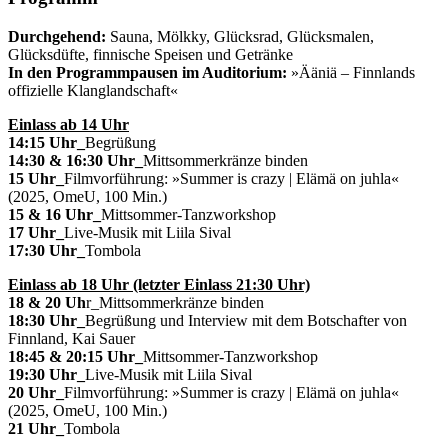
Durchgehend:
Sauna, Mölkky, Glücksrad, Glücksmalen,
Glücksdüfte, finnische Speisen und Getränke
In den Programmpausen im Auditorium:
»Ääniä – Finnlands
offizielle Klanglandschaft«
Einlass ab 14 Uhr
14:15 Uhr_
Begrüßung
14:30 & 16:30 Uhr_
Mittsommerkränze binden
15 Uhr_
Filmvorführung: »Summer is crazy | Elämä on juhla«
(2025, OmeU, 100 Min.)
15 & 16 Uhr_
Mittsommer-Tanzworkshop
17 Uhr_
Live-Musik mit Liila Sival
17:30 Uhr_
Tombola
Einlass ab 18 Uhr (letzter Einlass 21:30 Uhr)
18 & 20 Uh
r_Mittsommerkränze binden
18:30 Uhr_
Begrüßung und Interview mit dem Botschafter von
Finnland, Kai Sauer
18:45 & 20:15 Uhr_
Mittsommer-Tanzworkshop
19:30 Uhr_
Live-Musik mit Liila Sival
20 Uhr_
Filmvorführung: »Summer is crazy | Elämä on juhla«
(2025, OmeU, 100 Min.)
21 Uhr_
Tombola