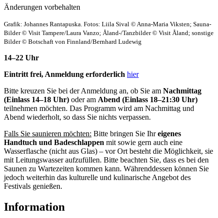
Änderungen vorbehalten
Grafik: Johannes Rantapuska. Fotos: Liila Sival © Anna-Maria Viksten; Sauna-
Bilder © Visit Tampere/Laura Vanzo; Åland-/Tanzbilder © Visit Åland; sonstige
Bilder © Botschaft von Finnland/Bernhard Ludewig
14–22 Uhr
Eintritt frei, Anmeldung erforderlich
hier
Bitte kreuzen Sie bei der Anmeldung an, ob Sie am
Nachmittag
(Einlass 14–18 Uhr)
oder am
Abend (Einlass 18–21:30 Uhr)
teilnehmen möchten. Das Programm wird am Nachmittag und
Abend wiederholt, so dass Sie nichts verpassen.
Falls Sie saunieren möchten:
Bitte bringen Sie Ihr
eigenes
Handtuch und Badeschlappen
mit sowie gern auch eine
Wasserflasche (nicht aus Glas) – vor Ort besteht die Möglichkeit, sie
mit Leitungswasser aufzufüllen. Bitte beachten Sie, dass es bei den
Saunen zu Wartezeiten kommen kann. Währenddessen können Sie
jedoch weiterhin das kulturelle und kulinarische Angebot des
Festivals genießen.
Information