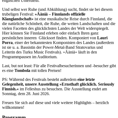
englischen Untertiteln.
Und selbst wer Ruhe (und Abkühlung) sucht, findet sie bei diesem
trubeligen Festival:
»Ääniä – Finnlands offizielle
Klanglandschaft«
ist eine musikalische Reise durch Finnland, die
die natürliche Schönheit, die Ruhe, die weiten Landschaften und die
vielen Facetten des glücklichsten Landes der Welt widerspiegelt.
Hier können Sie Finnland erleben oder einfach Ihren ganz
persönlichen inneren Glücksort finden. Komponiert von
Lauri
Porra
, einer der bekanntesten Komponisten des Landes (außerdem
ist sie u. a. Bassistin der Power-Metal-Band Stratovarius und
Leiterin des Turku Music Festivals). »Ääniä« läuft in den
Programmpausen im Auditorium.
Last, but not least: Für alle Festivalbesucherinnen und -besucher gibt
es eine
Tombola
mit tollen Preisen!
PS: Während des Festivals besteht außerdem
eine letzte
Gelegenheit, unsere Ausstellung »Ernsthaft glücklich. Seriously
Finnish.«
im Felleshus zu besuchen. Die Ausstellung endet am
Sonntag, dem 28. Juni 2026.
Freuen Sie sich auf diese und viele weitere Highlights – herzlich
willkommen!
Programm