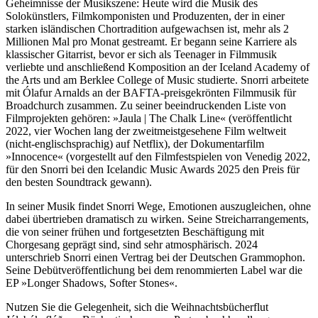
Geheimnisse der Musikszene: Heute wird die Musik des
Solokünstlers, Filmkomponisten und Produzenten, der in einer
starken isländischen Chortradition aufgewachsen ist, mehr als 2
Millionen Mal pro Monat gestreamt. Er begann seine Karriere als
klassischer Gitarrist, bevor er sich als Teenager in Filmmusik
verliebte und anschließend Komposition an der Iceland Academy of
the Arts und am Berklee College of Music studierte. Snorri arbeitete
mit Ólafur Arnalds an der BAFTA-preisgekrönten Filmmusik für
Broadchurch zusammen. Zu seiner beeindruckenden Liste von
Filmprojekten gehören: »Jaula | The Chalk Line« (veröffentlicht
2022, vier Wochen lang der zweitmeistgesehene Film weltweit
(nicht-englischsprachig) auf Netflix), der Dokumentarfilm
»Innocence« (vorgestellt auf den Filmfestspielen von Venedig 2022,
für den Snorri bei den Icelandic Music Awards 2025 den Preis für
den besten Soundtrack gewann).
In seiner Musik findet Snorri Wege, Emotionen auszugleichen, ohne
dabei übertrieben dramatisch zu wirken. Seine Streicharrangements,
die von seiner frühen und fortgesetzten Beschäftigung mit
Chorgesang geprägt sind, sind sehr atmosphärisch. 2024
unterschrieb Snorri einen Vertrag bei der Deutschen Grammophon.
Seine Debütveröffentlichung bei dem renommierten Label war die
EP »Longer Shadows, Softer Stones«.
Nutzen Sie die Gelegenheit, sich die Weihnachtsbücherflut