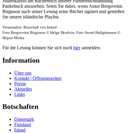
Jólabókaflóð am Büchertisch unserer Partnerbuchhandlung
Pankebuch anzusehen. Seien Sie dabei, wenn Autor Bergsveinn
Birgisson nach seiner Lesung seine Bücher signiert und genießen
Sie unsere isländische Playlist.
Veranstalter: Botschaft von Island
Foto Bergsveinn Birgisson © Helge Skodvin; Foto Snorri Hallgrímsson ©
Höpen Media
Für die Lesung können Sie sich noch
hier
anmelden.
Information
Über uns
Kontakt | Öffnungszeiten
Presse
Aktuelles
Links
Botschaften
Dänemark
Finnland
Island