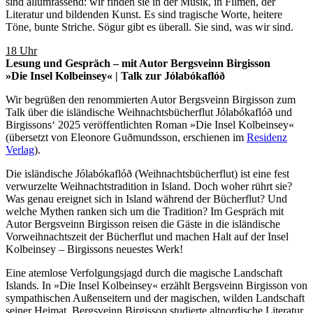
sind allumfassend: wir finden sie in der Musik, in Filmen, der
Literatur und bildenden Kunst. Es sind tragische Worte, heitere
Töne, bunte Striche. Sögur gibt es überall. Sie sind, was wir sind.
18 Uhr
Lesung und Gespräch – mit Autor Bergsveinn Birgisson
»Die Insel Kolbeinsey« | Talk zur Jólabókaflóð
Wir begrüßen den renommierten Autor Bergsveinn Birgisson zum
Talk über die isländische Weihnachtsbücherflut Jólabókaflóð und
Birgissons‘ 2025 veröffentlichten Roman »Die Insel Kolbeinsey«
(übersetzt von Eleonore Guðmundsson, erschienen im
Residenz
Verlag
).
Die isländische Jólabókaflóð (Weihnachtsbücherflut) ist eine fest
verwurzelte Weihnachtstradition in Island. Doch woher rührt sie?
Was genau ereignet sich in Island während der Bücherflut? Und
welche Mythen ranken sich um die Tradition? Im Gespräch mit
Autor Bergsveinn Birgisson reisen die Gäste in die isländische
Vorweihnachtszeit der Bücherflut und machen Halt auf der Insel
Kolbeinsey – Birgissons neuestes Werk!
Eine atemlose Verfolgungsjagd durch die magische Landschaft
Islands. In »Die Insel Kolbeinsey« erzählt Bergsveinn Birgisson von
sympathischen Außenseitern und der magischen, wilden Landschaft
seiner Heimat. Bergsveinn Birgisson studierte altnordische Literatur