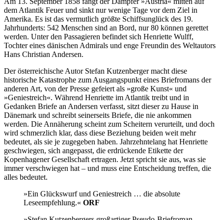
Am 13. September 1858 fängt der Dampfer »Austria« mitten auf
dem Atlantik Feuer und sinkt nur wenige Tage vor dem Ziel in
Amerika. Es ist das vermutlich größte Schiffsunglück des 19.
Jahrhunderts: 542 Menschen sind an Bord, nur 80 können gerettet
werden. Unter den Passagieren befindet sich Henriette Wulff,
Tochter eines dänischen Admirals und enge Freundin des Weltautors
Hans Christian Andersen.
Der österreichische Autor Stefan Kutzenberger macht diese
historische Katastrophe zum Ausgangspunkt eines Briefromans der
anderen Art, von der Presse gefeiert als »große Kunst« und
»Geniestreich«. Während Henriette im Atlantik treibt und in
Gedanken Briefe an Andersen verfasst, sitzt dieser zu Hause in
Dänemark und schreibt seinerseits Briefe, die nie ankommen
werden. Die Annäherung scheint zum Scheitern verurteilt, und doch
wird schmerzlich klar, dass diese Beziehung beiden weit mehr
bedeutet, als sie je zugegeben haben. Jahrzehntelang hat Henriette
geschwiegen, sich angepasst, die erdrückende Etikette der
Kopenhagener Gesellschaft ertragen. Jetzt spricht sie aus, was sie
immer verschwiegen hat – und muss eine Entscheidung treffen, die
alles bedeutet.
»Ein Glückswurf und Geniestreich … die absolute
Leseempfehlung.«
ORF
»Stefan Kutzenbergers großartiger Pseudo-Briefroman