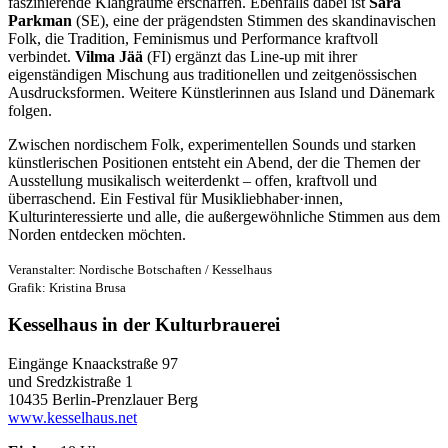
faszinierende Klangräume erschaffen. Ebenfalls dabei ist
Sara
Parkman
(SE), eine der prägendsten Stimmen des skandinavischen
Folk, die Tradition, Feminismus und Performance kraftvoll
verbindet.
Vilma Jää
(FI) ergänzt das Line-up mit ihrer
eigenständigen Mischung aus traditionellen und zeitgenössischen
Ausdrucksformen. Weitere Künstlerinnen aus Island und Dänemark
folgen.
Zwischen nordischem Folk, experimentellen Sounds und starken
künstlerischen Positionen entsteht ein Abend, der die Themen der
Ausstellung musikalisch weiterdenkt – offen, kraftvoll und
überraschend. Ein Festival für Musikliebhaber·innen,
Kulturinteressierte und alle, die außergewöhnliche Stimmen aus dem
Norden entdecken möchten.
Veranstalter: Nordische Botschaften / Kesselhaus
Grafik: Kristina Brusa
Kesselhaus in der Kulturbrauerei
Eingänge Knaackstraße 97
und Sredzkistraße 1
10435 Berlin-Prenzlauer Berg
www.kesselhaus.net