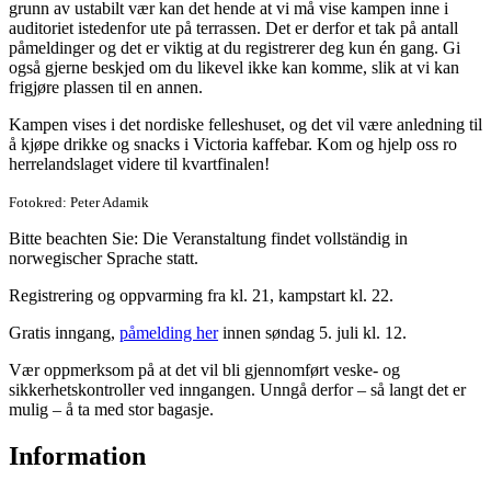
grunn av ustabilt vær kan det hende at vi må vise kampen inne i
auditoriet istedenfor ute på terrassen. Det er derfor et tak på antall
påmeldinger og det er viktig at du registrerer deg kun én gang. Gi
også gjerne beskjed om du likevel ikke kan komme, slik at vi kan
frigjøre plassen til en annen.
Kampen vises i det nordiske felleshuset, og det vil være anledning til
å kjøpe drikke og snacks i Victoria kaffebar. Kom og hjelp oss ro
herrelandslaget videre til kvartfinalen!
Fotokred: Peter Adamik
Bitte beachten Sie: Die Veranstaltung findet vollständig in
norwegischer Sprache statt.
Registrering og oppvarming fra kl. 21, kampstart kl. 22.
Gratis inngang,
påmelding her
innen søndag 5. juli kl. 12.
Vær oppmerksom på at det vil bli gjennomført veske- og
sikkerhetskontroller ved inngangen. Unngå derfor – så langt det er
mulig – å ta med stor bagasje.
Information