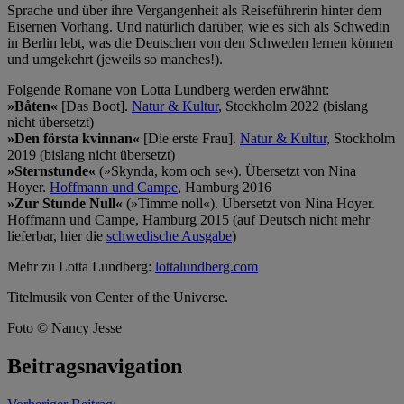
Sprache und über ihre Vergangenheit als Reiseführerin hinter dem
Eisernen Vorhang. Und natürlich darüber, wie es sich als Schwedin
in Berlin lebt, was die Deutschen von den Schweden lernen können
und umgekehrt (jeweils so manches!).
Folgende Romane von Lotta Lundberg werden erwähnt:
»Båten«
[Das Boot].
Natur & Kultur
, Stockholm 2022 (bislang
nicht übersetzt)
»Den första kvinnan«
[Die erste Frau].
Natur & Kultur
, Stockholm
2019 (bislang nicht übersetzt)
»Sternstunde«
(»Skynda, kom och se«). Übersetzt von Nina
Hoyer.
Hoffmann und Campe
, Hamburg 2016
»Zur Stunde Null«
(»Timme noll«). Übersetzt von Nina Hoyer.
Hoffmann und Campe, Hamburg 2015 (auf Deutsch nicht mehr
lieferbar, hier die
schwedische Ausgabe
)
Mehr zu Lotta Lundberg:
lottalundberg.com
Titelmusik von Center of the Universe.
Foto © Nancy Jesse
Beitragsnavigation