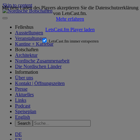
Skip to content
Mit dem Laden des Players akzeptieren Sie die Datenschutzerklärung
von LetsCast.fm.
Mehr erfahren
Felleshus
LetsCast.fm Player laden
Ausstellungen
Veranstaltungen
LetsCast.fm immer entsperren
Kantine + Kaffebar
Botschaften
Architektur
Nordische Zusammenarbeit
Die Nordischen Länder
Information
Über uns
Kontakt | Öffnungszeiten
Presse
Aktuelles
Links
Podcast
Speiseplan
English
DE
EN