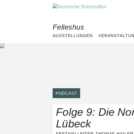
Skip
to
content
Felleshus
AUSSTELLUNGEN
VERANSTALTU
PODCAST
Folge 9: Die No
Lübeck
FESTIVALLEITER THOMAS HAILER