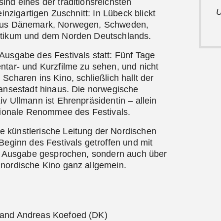
sind eines der traditionsreichsten
U
einzigartigen Zuschnitt: In Lübeck blickt
 aus Dänemark, Norwegen, Schweden,
ltikum und dem Norden Deutschlands.
Ausgabe des Festivals statt: Fünf Tage
ntar- und Kurzfilme zu sehen, und nicht
Scharen ins Kino, schließlich hallt der
Hansestadt hinaus. Die norwegische
v Ullmann ist Ehrenpräsidentin – allein
ationale Renommee des Festivals.
e künstlerische Leitung der Nordischen
Beginn des Festivals getroffen und mit
ge Ausgabe gesprochen, sondern auch über
 nordische Kino ganz allgemein.
 and Andreas Koefoed (DK)