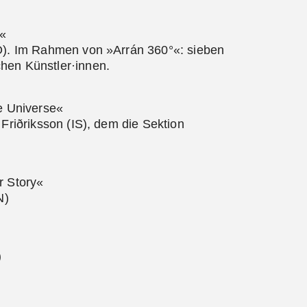
l«
NO). Im Rahmen von »Arrán 360°«: sieben
hen Künstler·innen.
he Universe«
 Friðriksson (IS), dem die Sektion
r Story«
N)
)