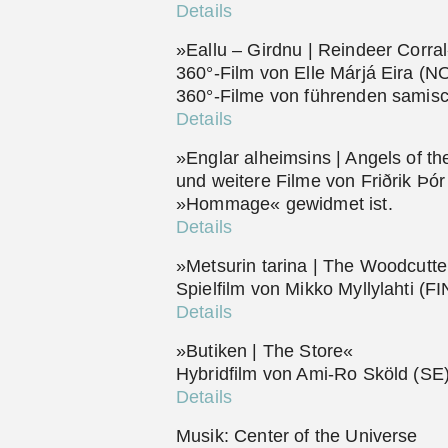
Details
»Eallu – Girdnu | Reindeer Corra
360°-Film von Elle Márjá Eira (
360°-Filme von führenden samisc
Details
»Englar alheimsins | Angels of t
und weitere Filme von Friðrik Þór
»Hommage« gewidmet ist.
Details
»Metsurin tarina | The Woodcutte
Spielfilm von Mikko Myllylahti (FI
Details
»Butiken | The Store«
Hybridfilm von Ami-Ro Sköld (SE
Details
Musik: Center of the Universe