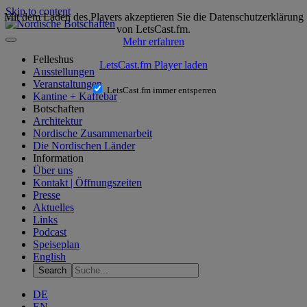
Skip to content
Mit dem Laden des Players akzeptieren Sie die Datenschutzerklärung
von LetsCast.fm.
Mehr erfahren
Felleshus
LetsCast.fm Player laden
Ausstellungen
Veranstaltungen
LetsCast.fm immer entsperren
Kantine + Kaffebar
Botschaften
Architektur
Nordische Zusammenarbeit
Die Nordischen Länder
Information
Über uns
Kontakt | Öffnungszeiten
Presse
Aktuelles
Links
Podcast
Speiseplan
English
DE
EN