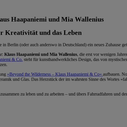
Klaus Haapaniemi und Mia Wallenius
r Kreativität und das Leben
e in Berlin (oder auch anderswo in Deutschland) ein neues Zuhause ge
ar:
Klaus Haapaniemi und Mia Wallenius
, die erst vor wenigen Jahr
niemi & Co.
steht für kunsthandwerkliches Design, das von mystischer 
zen.
lung
»Beyond the Wilderness – Klaus Haapaniemi & Co«
aufbauen. Noc
mik und Glas. Das Herzstück der im wahrsten Sinne des Wortes »fabelha
, zusammen zu leben und zu arbeiten – und übers Fahrradfahren und den