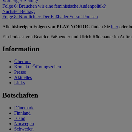
Vorheriger Beitrag:
Folge 6: Brauchen wir eine feministische Außenpolitik?
Nächster Beitrag:
Folge 8: Nordlichter: Der Fußballer Yussuf Poulsen
Alle
bisherigen Folgen von PLAY NORDIC
finden Sie
hier
oder b
Ein Podcast von Beatrice Faßbender und Ulrich Rüdenauer im Auftrag 
Information
Über uns
Kontakt | Öffnungszeiten
Presse
Aktuelles
Links
Botschaften
Dänemark
Finnland
Island
Norwegen
Schweden