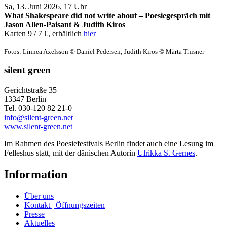
Sa, 13. Juni 2026, 17 Uhr
What Shakespeare did not write about – Poesiegespräch mit
Jason Allen-Paisant & Judith Kiros
Karten 9 / 7 €, erhältlich
hier
Fotos: Linnea Axelsson © Daniel Pedersen; Judith Kiros © Märta Thisner
silent green
Gerichtstraße 35
13347 Berlin
Tel. 030-120 82 21-0
info@silent-green.net
www.silent-green.net
Im Rahmen des Poesiefestivals Berlin findet auch eine Lesung im
Felleshus statt, mit der dänischen Autorin
Ulrikka S. Gernes
.
Information
Über uns
Kontakt | Öffnungszeiten
Presse
Aktuelles