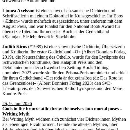
schwedische Autorinnen mit:
Linnea Axelsson
ist eine schwedisch-samische Dichterin und
Schriftstellerin mit einem Doktortitel in Kunstgeschichte. Ihr Epos
»Ædnan« wurde mehrfach ausgezeichnet, unter anderem mit dem
August-Preis, und war Finalist für den National Book Award für
übersetzte Literatur. Ihr neuestes Buch ist der Gedichtband
»Sjaunja«. Sie lebt derzeit in Stockholm.
Judith Kiros
(*1989) ist eine schwedische Dichterin, Übersetzerin
und Kritikerin. Ihr erster Gedichtband »O« (Albert Bonniers Förlag
2019), die Neuerzählung des Othello, wurde für den Lyrikpreis des
Schwedischen Rundfunks, den Katapult-Preis und den
Debütantenpreis der schwedischen Zeitung Borås Tidning
nominiert. 2023 wurde sie für den Prisma-Preis nominiert und erhielt
für ihren Gedichtband »Det röda är det gränslösa (dt: Das Rote ist
das Grenzenlose)« (Albert Bonniers Förlag 2023) den SvD-
Literaturpreis, den Schwedischen Radio-Lyrikpreis und den Mare-
Kandre-Preis.
Di, 9. Juni 2026
Gods in the bronze attic throw themselves into mortal poses –
Writing Myth
Bei Writing Myth widmen sich zunächst vier Dichter·innen Mythen
als lebendigen Erzählformen. Gerade die ältesten Mythen, über
Jahrhunderte mündlich überliefert, waren stets von Wandel und