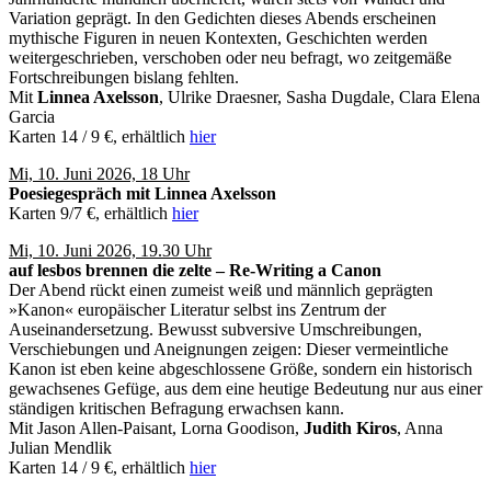
Variation geprägt. In den Gedichten dieses Abends erscheinen
mythische Figuren in neuen Kontexten, Geschichten werden
weitergeschrieben, verschoben oder neu befragt, wo zeitgemäße
Fortschreibungen bislang fehlten.
Mit
Linnea Axelsson
, Ulrike Draesner, Sasha Dugdale, Clara Elena
Garcia
Karten 14 / 9 €, erhältlich
hier
Mi, 10. Juni 2026, 18 Uhr
Poesiegespräch mit Linnea Axelsson
Karten 9/7 €, erhältlich
hier
Mi, 10. Juni 2026, 19.30 Uhr
auf lesbos brennen die zelte – Re-Writing a Canon
Der Abend rückt einen zumeist weiß und männlich geprägten
»Kanon« europäischer Literatur selbst ins Zentrum der
Auseinandersetzung. Bewusst subversive Umschreibungen,
Verschiebungen und Aneignungen zeigen: Dieser vermeintliche
Kanon ist eben keine abgeschlossene Größe, sondern ein historisch
gewachsenes Gefüge, aus dem eine heutige Bedeutung nur aus einer
ständigen kritischen Befragung erwachsen kann.
Mit Jason Allen-Paisant, Lorna Goodison,
Judith Kiros
, Anna
Julian Mendlik
Karten 14 / 9 €, erhältlich
hier